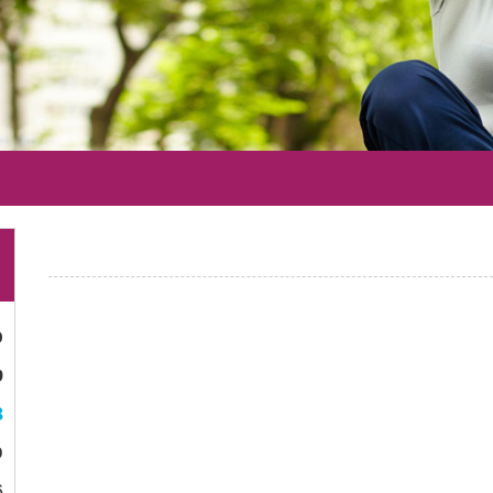
כ
ט
8
פ
6